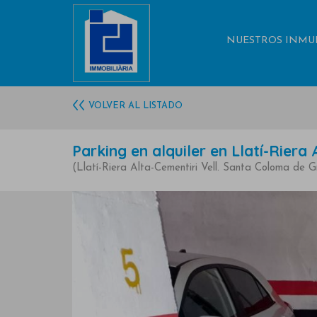
NUESTROS INMU
VOLVER AL LISTADO
Parking en alquiler en Llatí-Riera 
(Llatí-Riera Alta-Cementiri Vell. Santa Coloma de 