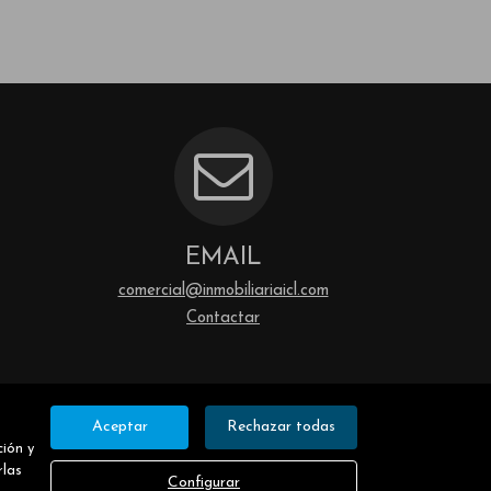
EMAIL
comercial@inmobiliariaicl.com
Contactar
Aceptar
Rechazar todas
ción y
rlas
Configurar